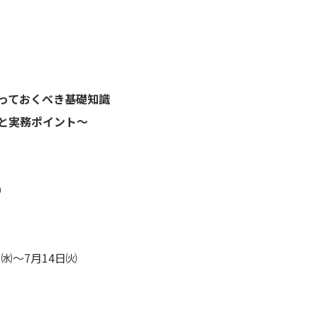
っておくべき基礎知識
と実務ポイント～
0）
㈬～7月14日㈫