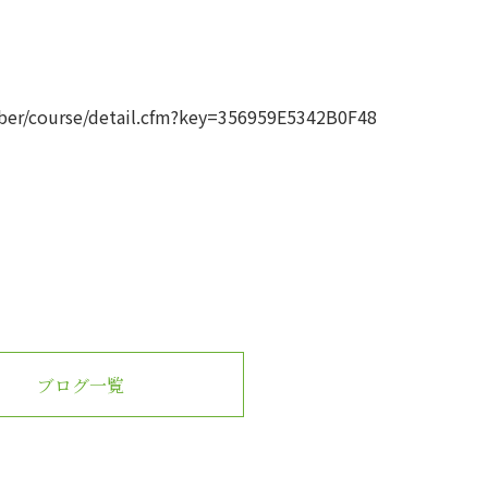
ber/course/detail.cfm?key=356959E5342B0F48
ブログ一覧